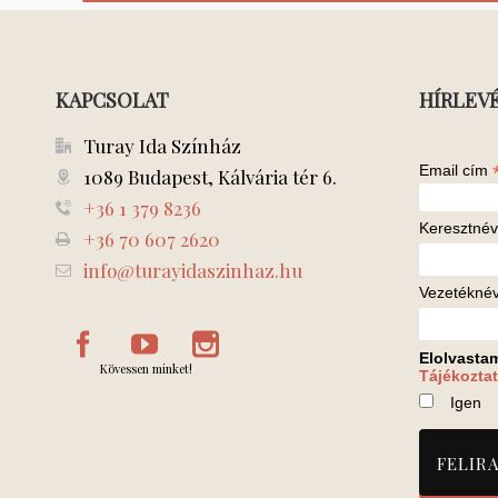
KAPCSOLAT
HÍRLEV
Turay Ida Színház
Email cím
1089 Budapest, Kálvária tér 6.
+36 1 379 8236
Keresztnév
+36 70 607 2620
info@turayidaszinhaz.hu
Vezetékné
Elolvasta
Kövessen minket!
Tájékoztat
Igen