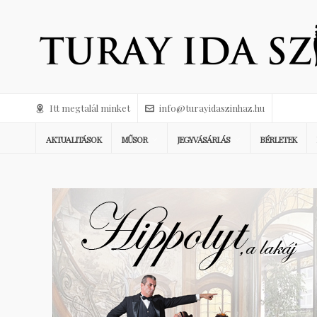
Itt megtalál minket
info@turayidaszinhaz.hu
AKTUALITÁSOK
MŰSOR
JEGYVÁSÁRLÁS
BÉRLETEK