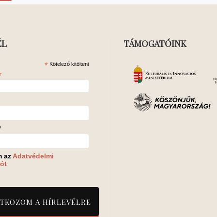
ÉL
TÁMOGATÓINK
*
Kötelező kitölteni
*
v
m az
Adatvédelmi
ót