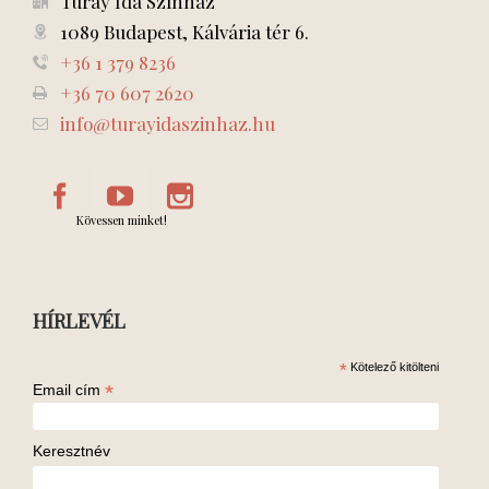
Turay Ida Színház
1089 Budapest, Kálvária tér 6.
+36 1 379 8236
+36 70 607 2620
info@turayidaszinhaz.hu
Kövessen minket!
HÍRLEVÉL
*
Kötelező kitölteni
*
Email cím
Keresztnév