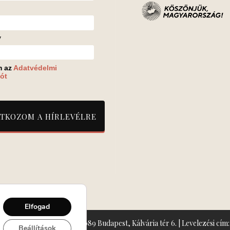
v
m az
Adatvédelmi
ót
Elfogad
zín: Turay Ida Színház 1089 Budapest, Kálvária tér 6. | Levelezési cím: 
Beállítások