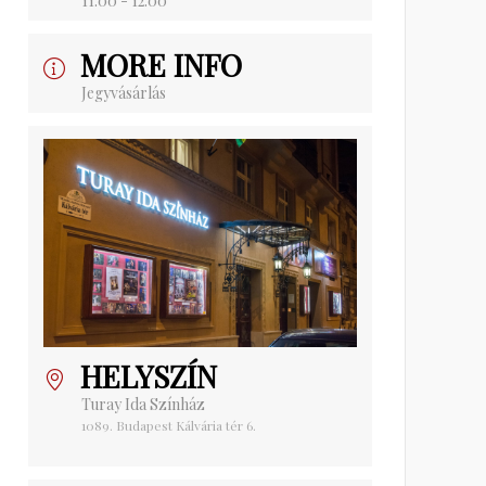
11:00 - 12:00
MORE INFO
Jegyvásárlás
HELYSZÍN
Turay Ida Színház
1089. Budapest Kálvária tér 6.