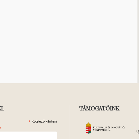
ÉL
TÁMOGATÓINK
*
Kötelező kitölteni
*