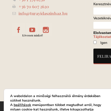
Keresztnév
+36 70 607 2620
info@turayidaszinhaz.hu
Vezetékné
Elolvasta
Kövessen minket!
Tájékoztat
Igen
A weboldalon a minőségi felhasználói élmény érdekében
sütiket használunk.
A
beállítások
menüpontban többet megtudhat arról, hogy
Turay Ida Színház Közhasznú Nonprofit Kft. | Működési helys
milyen cookie-kat használunk, illetve kikapcsolhatja