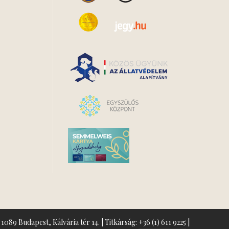
1089 Budapest, Kálvária tér 14. | Titkárság:
+36 (1) 611 9225
|