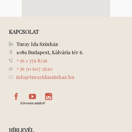
KAPCSOLAT
Turay Ida Színház
1089 Budapest, Kálvária tér 6.
+36 1 379 8236
+36 70 607 2620
info@turayidaszinhaz.hu
Kövessen minket!
HÍRLEVÉL