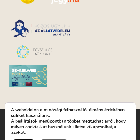
A weboldalon a minőségi felhasználói élmény érdekében
sütiket használunk.
Turay Ida Színház Közhasznú Nonprofit Kft. | Működési
A
beállítások
menüpontban többet megtudhat arról, hogy
helyszín: Turay Ida Színház 1089 Budapest, Kálvária tér 6. |
milyen cookie-kat használunk, illetve kikapcsolhatja
Levelezési cím: 1089 Budapest, Kálvária tér 14. | Titkárság:
+36
azokat.
(1) 611 9225
|
Nyeremenyjáték szabályzat
|