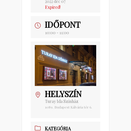
2022 dec 07
Expired!
IDŐPONT
10:00 - 11:00
HELYSZÍN
Turay Ida Színház
1089. Budapest Kálvária tér 6.
KATEGÓRIA