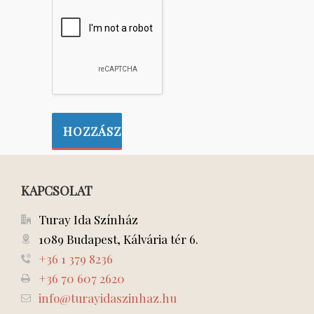
KAPCSOLAT
Turay Ida Színház
1089 Budapest, Kálvária tér 6.
+36 1 379 8236
+36 70 607 2620
info@turayidaszinhaz.hu