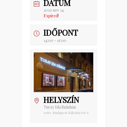
DÁTUM
2019 nov 14
Expired!
IDŐPONT
14:00 - 15:00
HELYSZÍN
Turay Ida Színház
1089. Budapest Kálvária tér 6.