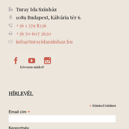
Turay Ida Színház
1089 Budapest, Kálvária tér 6.
+36 1 379 8236
+36 70 607 2620
info@turayidaszinhaz.hu
Kövessen minket!
HÍRLEVÉL
*
Kötelező kitölteni
*
Email cím
Keresztnév