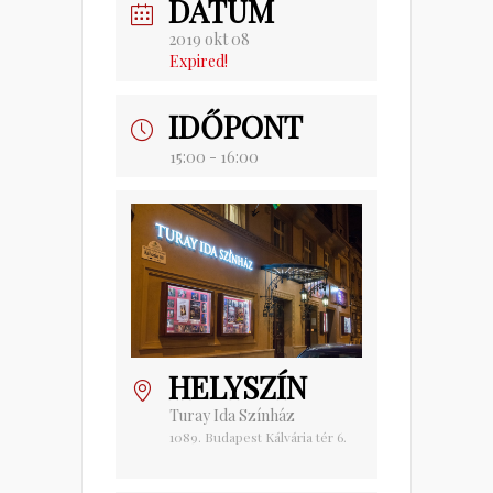
DÁTUM
2019 okt 08
Expired!
IDŐPONT
15:00 - 16:00
HELYSZÍN
Turay Ida Színház
1089. Budapest Kálvária tér 6.