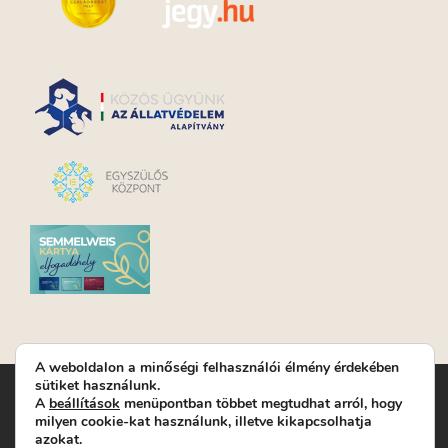
A weboldalon a minőségi felhasználói élmény érdekében
sütiket használunk.
Turay Ida Színház Közhasznú Nonprofit Kft. | Működési
A
beállítások
menüpontban többet megtudhat arról, hogy
helyszín: Turay Ida Színház 1089 Budapest, Kálvária tér 6. |
milyen cookie-kat használunk, illetve kikapcsolhatja
Levelezési cím: 1089 Budapest, Kálvária tér 14. | Titkárság:
+36
azokat.