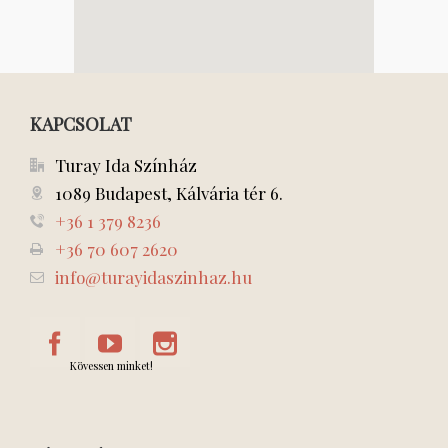
KAPCSOLAT
Turay Ida Színház
1089 Budapest, Kálvária tér 6.
+36 1 379 8236
+36 70 607 2620
info@turayidaszinhaz.hu
Kövessen minket!