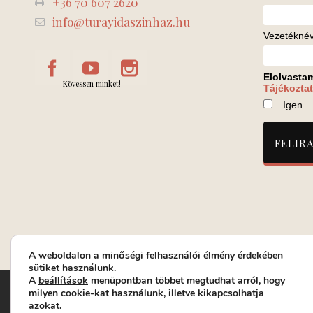
+36 70 607 2620
info@turayidaszinhaz.hu
Vezetékné
Elolvasta
Kövessen minket!
Tájékoztat
Igen
A weboldalon a minőségi felhasználói élmény érdekében
sütiket használunk.
A
beállítások
menüpontban többet megtudhat arról, hogy
Turay Ida Színház Közhasznú Nonprofit Kft. | Működési helys
milyen cookie-kat használunk, illetve kikapcsolhatja
azokat.