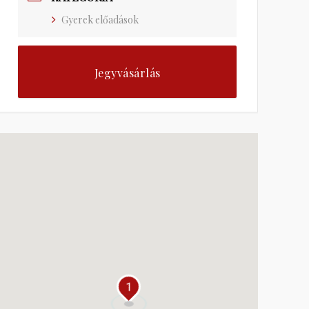
Gyerek előadások
Jegyvásárlás
1