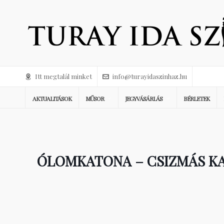
Itt megtalál minket
info@turayidaszinhaz.hu
AKTUALITÁSOK
MŰSOR
JEGYVÁSÁRLÁS
BÉRLETEK
ÓLOMKATONA – CSIZMÁS K