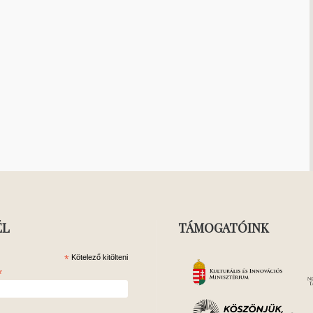
ÉL
TÁMOGATÓINK
*
Kötelező kitölteni
*