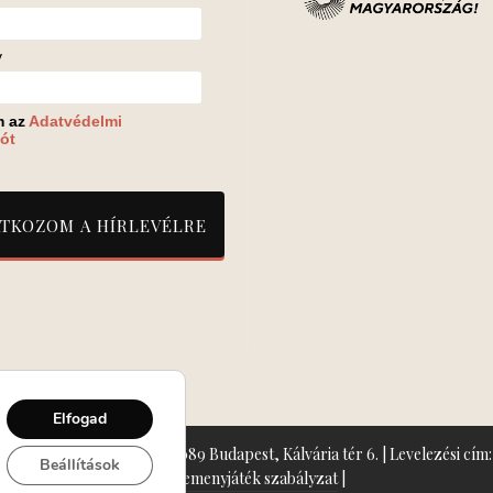
v
m az
Adatvédelmi
ót
Elfogad
zín: Turay Ida Színház 1089 Budapest, Kálvária tér 6. | Levelezési cím: 
Beállítások
Nyeremenyjáték szabályzat
|