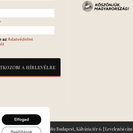
v
m az
Adatvédelmi
ót
Elfogad
zín: Turay Ida Színház 1089 Budapest, Kálvária tér 6. | Levelezési cím: 
Beállítások