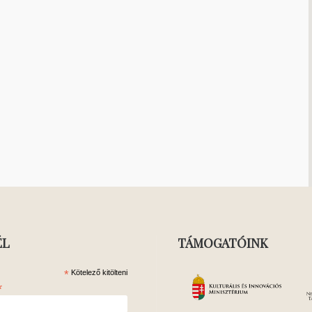
ÉL
TÁMOGATÓINK
*
Kötelező kitölteni
*