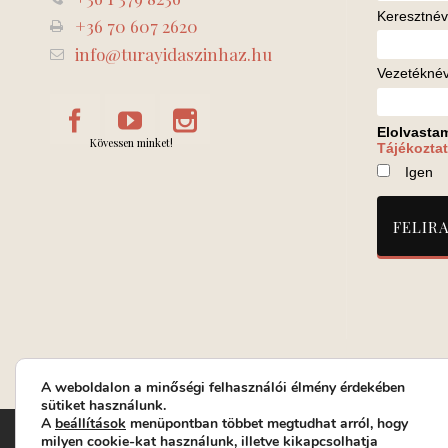
Keresztnév
+36 70 607 2620
info@turayidaszinhaz.hu
Vezetékné
Elolvasta
Kövessen minket!
Tájékoztat
Igen
A weboldalon a minőségi felhasználói élmény érdekében
sütiket használunk.
A
beállítások
menüpontban többet megtudhat arról, hogy
Turay Ida Színház Közhasznú Nonprofit Kft. | Működési helys
milyen cookie-kat használunk, illetve kikapcsolhatja