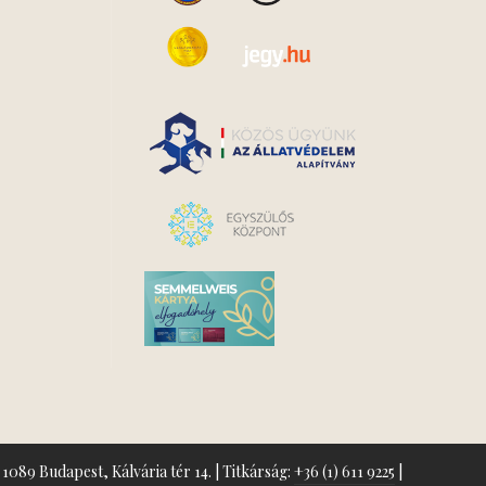
1089 Budapest, Kálvária tér 14. | Titkárság:
+36 (1) 611 9225
|