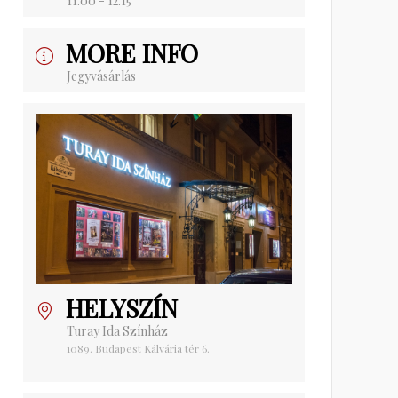
11:00 - 12:15
MORE INFO
Jegyvásárlás
HELYSZÍN
Turay Ida Színház
1089. Budapest Kálvária tér 6.