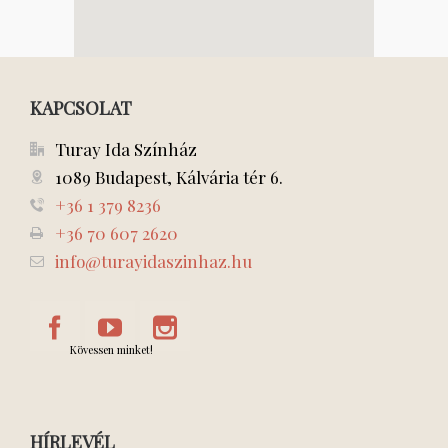
KAPCSOLAT
Turay Ida Színház
1089 Budapest, Kálvária tér 6.
+36 1 379 8236
+36 70 607 2620
info@turayidaszinhaz.hu
Kövessen minket!
HÍRLEVÉL