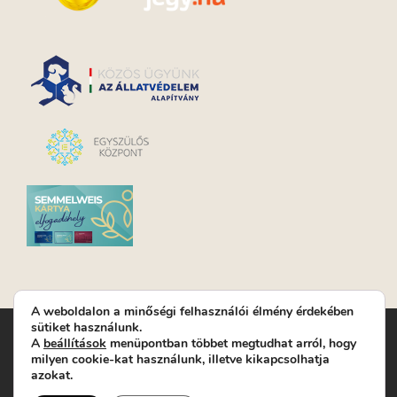
A weboldalon a minőségi felhasználói élmény érdekében
sütiket használunk.
Turay Ida Színház Közhasznú Nonprofit Kft. | Működési
A
beállítások
menüpontban többet megtudhat arról, hogy
helyszín: Turay Ida Színház 1089 Budapest, Kálvária tér 6. |
milyen cookie-kat használunk, illetve kikapcsolhatja
Levelezési cím: 1089 Budapest, Kálvária tér 14. | Titkárság:
+36
azokat.
(1) 611 9225
|
Nyeremenyjáték szabályzat
|