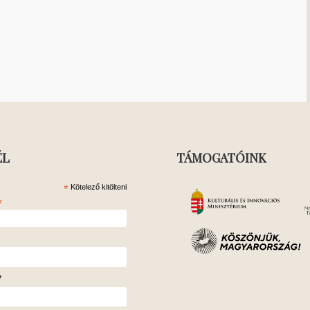
ÉL
TÁMOGATÓINK
*
Kötelező kitölteni
*
v