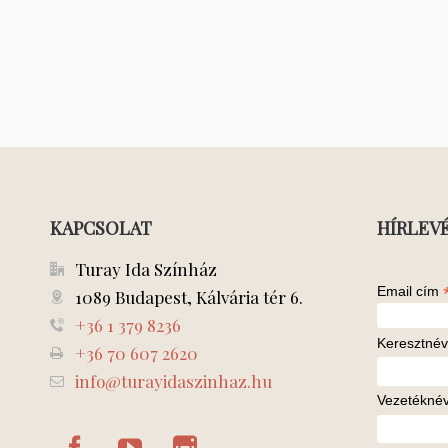
KAPCSOLAT
HÍRLEV
Turay Ida Színház
Email cím
1089 Budapest, Kálvária tér 6.
+36 1 379 8236
Keresztnév
+36 70 607 2620
info@turayidaszinhaz.hu
Vezetékné