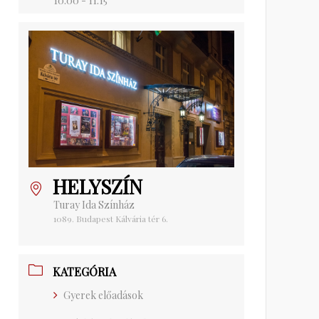
10:00 - 11:15
HELYSZÍN
Turay Ida Színház
1089. Budapest Kálvária tér 6.
KATEGÓRIA
Gyerek előadások