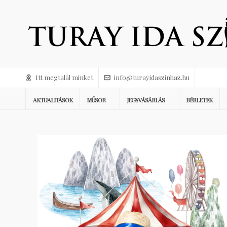
Itt megtalál minket
info@turayidaszinhaz.hu
AKTUALITÁSOK
MŰSOR
JEGYVÁSÁRLÁS
BÉRLETEK