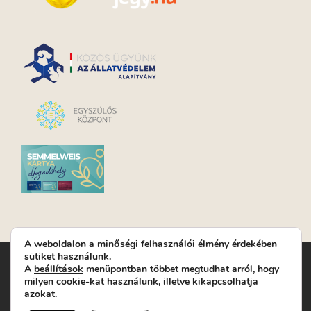
A weboldalon a minőségi felhasználói élmény érdekében
sütiket használunk.
Turay Ida Színház Közhasznú Nonprofit Kft. | Működési
A
beállítások
menüpontban többet megtudhat arról, hogy
helyszín: Turay Ida Színház 1089 Budapest, Kálvária tér 6. |
milyen cookie-kat használunk, illetve kikapcsolhatja
Levelezési cím: 1089 Budapest, Kálvária tér 14. | Titkárság:
+36
azokat.
(1) 611 9225
|
Nyeremenyjáték szabályzat
|