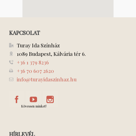
KAPCSOLAT
Turay Ida Színház
1089 Budapest, Kálvária tér 6.
+36 1 379 8236
+36 70 607 2620
info@turayidaszinhaz.hu
Kövessen minket!
HÍRLEVÉL