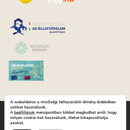
A weboldalon a minőségi felhasználói élmény érdekében
sütiket használunk.
Turay Ida Színház Közhasznú Nonprofit Kft. | Működési
A
beállítások
menüpontban többet megtudhat arról, hogy
helyszín: Turay Ida Színház 1089 Budapest, Kálvária tér 6. |
milyen cookie-kat használunk, illetve kikapcsolhatja
Levelezési cím: 1089 Budapest, Kálvária tér 14. | Titkárság:
+36
azokat.
(1) 611 9225
|
Nyeremenyjáték szabályzat
|