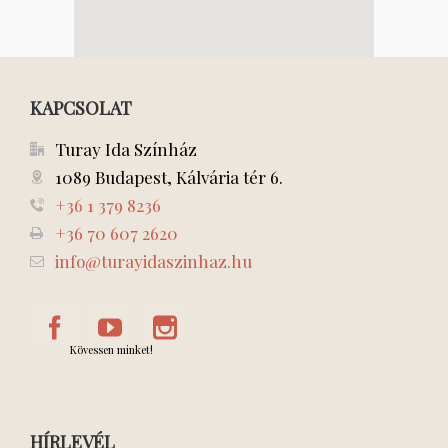
KAPCSOLAT
Turay Ida Színház
1089 Budapest, Kálvária tér 6.
+36 1 379 8236
+36 70 607 2620
info@turayidaszinhaz.hu
Kövessen minket!
HÍRLEVÉL