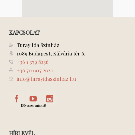
KAPCSOLAT
Turay Ida Színház
1089 Budapest, Kálvária tér 6.
+36 1 379 8236
+36 70 607 2620
info@turayidaszinhaz.hu
Kövessen minket!
HÍRLEVÉL