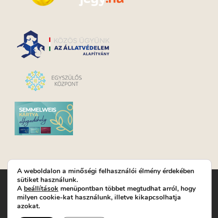
A weboldalon a minőségi felhasználói élmény érdekében
sütiket használunk.
Turay Ida Színház Közhasznú Nonprofit Kft. | Működési
A
beállítások
menüpontban többet megtudhat arról, hogy
helyszín: Turay Ida Színház 1089 Budapest, Kálvária tér 6. |
milyen cookie-kat használunk, illetve kikapcsolhatja
Levelezési cím: 1089 Budapest, Kálvária tér 14. | Titkárság:
+36
azokat.
(1) 611 9225
|
Nyeremenyjáték szabályzat
|