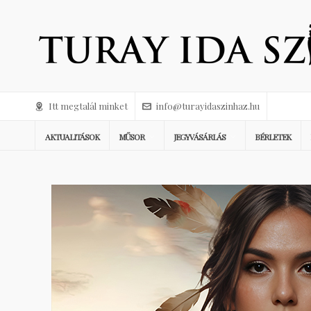
Itt megtalál minket
info@turayidaszinhaz.hu
AKTUALITÁSOK
MŰSOR
JEGYVÁSÁRLÁS
BÉRLETEK