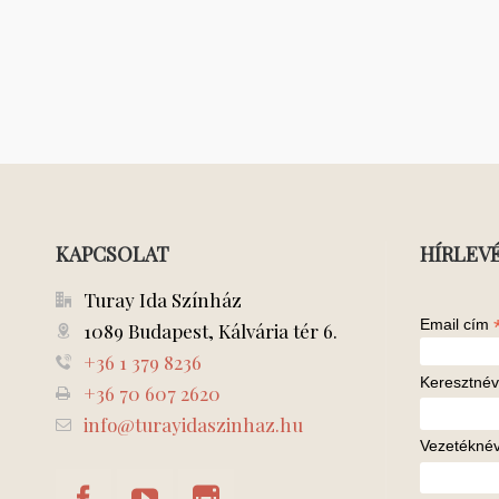
KAPCSOLAT
HÍRLEV
Turay Ida Színház
Email cím
1089 Budapest, Kálvária tér 6.
+36 1 379 8236
Keresztnév
+36 70 607 2620
info@turayidaszinhaz.hu
Vezetékné