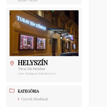
10:00 - 11:00
HELYSZÍN
Turay Ida Színház
1089. Budapest Kálvária tér 6.
KATEGÓRIA
Gyerek előadások