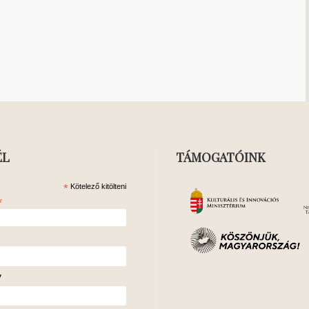
ÉL
TÁMOGATÓINK
*
Kötelező kitölteni
*
v