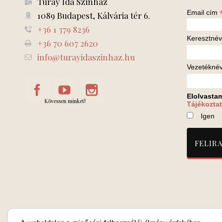
Turay Ida Színház
Email cím
1089 Budapest, Kálvária tér 6.
+36 1 379 8236
Keresztnév
+36 70 607 2620
info@turayidaszinhaz.hu
Vezetékné
Elolvasta
Kövessen minket!
Tájékoztat
Igen