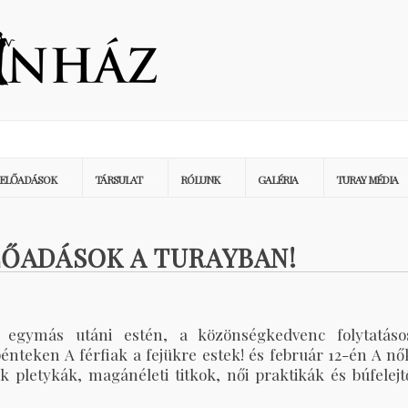
ELŐADÁSOK
TÁRSULAT
RÓLUNK
GALÉRIA
TURAY MÉDIA
LŐADÁSOK A TURAYBAN!
t egymás utáni estén, a közönségkedvenc folytatáso
pénteken A férfiak a fejükre estek! és február 12-én A nő
ek pletykák, magánéleti titkok, női praktikák és búfelejt