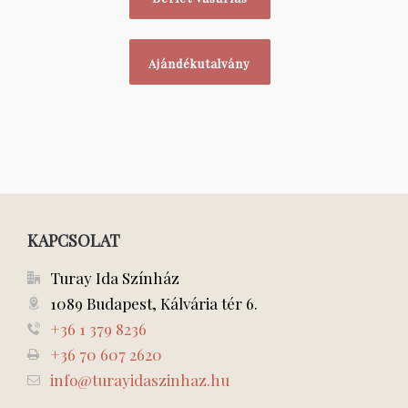
Ajándékutalvány
KAPCSOLAT
Turay Ida Színház
1089 Budapest, Kálvária tér 6.
+36 1 379 8236
+36 70 607 2620
info@turayidaszinhaz.hu