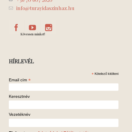
info@turayidaszinhaz.hu
Kövessen minket!
HÍRLEVÉL
*
Kötelező kitölteni
*
Email cím
Keresztnév
Vezetéknév