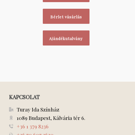
Bérlet vásárlás
Ajándékutalvány
KAPCSOLAT
Turay Ida Színház
1089 Budapest, Kálvária tér 6.
+36 1 379 8236
+36 70 607 2620