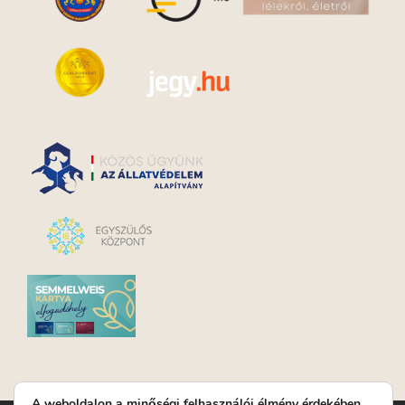
A weboldalon a minőségi felhasználói élmény érdekében