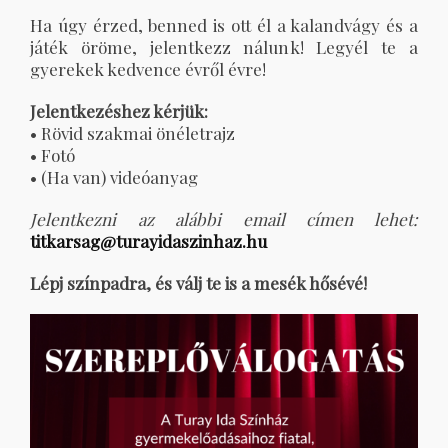
Ha úgy érzed, benned is ott él a kalandvágy és a
játék öröme, jelentkezz nálunk! Legyél te a
gyerekek kedvence évről évre!
Jelentkezéshez kérjük:
• Rövid szakmai önéletrajz
• Fotó
• (Ha van) videóanyag
Jelentkezni az alábbi email címen lehet:
titkarsag@turayidaszinhaz.hu
Lépj színpadra, és válj te is a mesék hősévé!