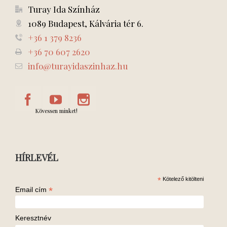
Turay Ida Színház
1089 Budapest, Kálvária tér 6.
+36 1 379 8236
+36 70 607 2620
info@turayidaszinhaz.hu
Kövessen minket!
HÍRLEVÉL
*
Kötelező kitölteni
*
Email cím
Keresztnév