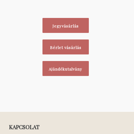
Jegyvásárlás
Bérlet vásárlás
Ajándékutalvány
KAPCSOLAT