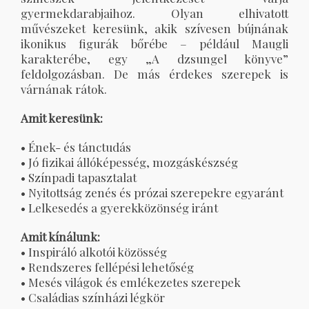
gyermekdarabjaihoz. Olyan elhivatott
művészeket keresünk, akik szívesen bújnának
ikonikus figurák bőrébe – például Maugli
karakterébe, egy „A dzsungel könyve”
feldolgozásban. De más érdekes szerepek is
várnának rátok.
Amit keresünk:
• Ének- és tánctudás
• Jó fizikai állóképesség, mozgáskészség
• Színpadi tapasztalat
• Nyitottság zenés és prózai szerepekre egyaránt
• Lelkesedés a gyerekközönség iránt
Amit kínálunk:
• Inspiráló alkotói közösség
• Rendszeres fellépési lehetőség
• Mesés világok és emlékezetes szerepek
• Családias színházi légkör