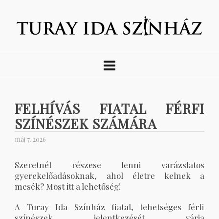
FELHÍVÁS FIATAL FÉRFI
SZÍNÉSZEK SZÁMÁRA
máj 7, 2026
Szeretnél részese lenni varázslatos
gyerekelőadásoknak, ahol életre kelnek a
mesék? Most itt a lehetőség!
A Turay Ida Színház fiatal, tehetséges férfi
színészek jelentkezését várja