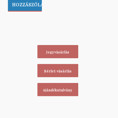
Jegyvásárlás
Bérlet vásárlás
Ajándékutalvány