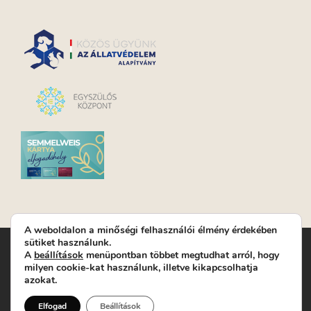
A weboldalon a minőségi felhasználói élmény érdekében
sütiket használunk.
Turay Ida Színház Közhasznú Nonprofit Kft. | Működési
A
beállítások
menüpontban többet megtudhat arról, hogy
helyszín: Turay Ida Színház 1089 Budapest, Kálvária tér 6. |
milyen cookie-kat használunk, illetve kikapcsolhatja
Levelezési cím: 1089 Budapest, Kálvária tér 14. | Titkárság:
+36
azokat.
(1) 611 9225
|
Nyeremenyjáték szabályzat
|
Jegyrendelés:
+36-70/607-2620
( Hétfő: zárva; Kedd-Péntek:
Elfogad
Beállítások