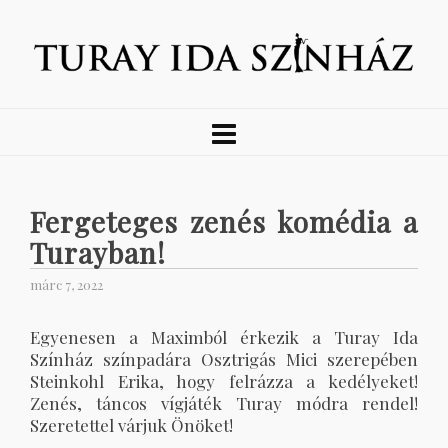
Fergeteges zenés komédia a
Turayban!
márc 7, 2022
Egyenesen a Maximból érkezik a Turay Ida
Színház színpadára Osztrigás Mici szerepében
Steinkohl Erika, hogy felrázza a kedélyeket!
Zenés, táncos vígjáték Turay módra rendel!
Szeretettel várjuk Önöket!