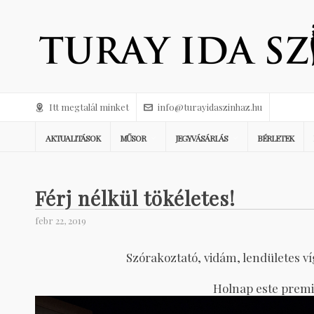
Itt megtalál minket
info@turayidaszinhaz.hu
AKTUALITÁSOK
MŰSOR
JEGYVÁSÁRLÁS
BÉRLETEK
Férj nélkül tökéletes!
febr 22, 2019
Szórakoztató, vidám, lendületes v
Holnap este premi