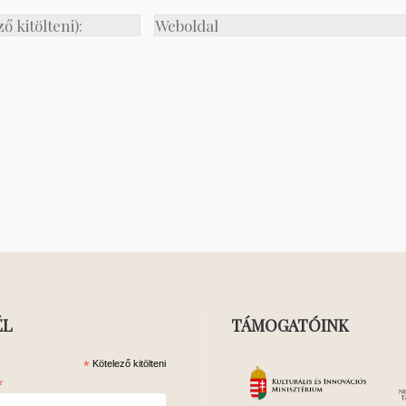
ÉL
TÁMOGATÓINK
*
Kötelező kitölteni
*