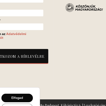
v
m az
Adatvédelmi
ót
Elfogad
zín: Turay Ida Színház 1089 Budapest, Kálvária tér 6. | Levelezési cím: 