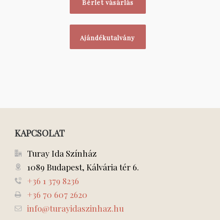
Bérlet vásárlás
Ajándékutalvány
KAPCSOLAT
Turay Ida Színház
1089 Budapest, Kálvária tér 6.
+36 1 379 8236
+36 70 607 2620
info@turayidaszinhaz.hu