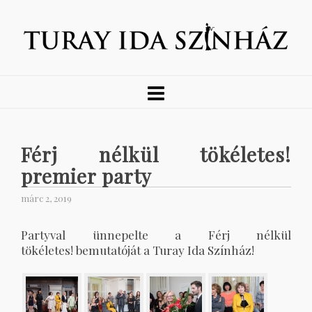
Férj nélkül tökéletes!
premier party
márc 2, 2019
Partyval ünnepelte a Férj nélkül
tökéletes! bemutatóját a Turay Ida Színház!