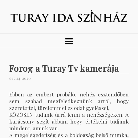
Forog a Turay Tv kamerája
dec 24, 2020
Ebben az embert próbáló, nehéz esztendőben
sem szabad megfeledkeznünk arról, hogy
szeretettel, türelemmel és odafigyeléssel,
KÖZÖSEN tudunk úrrá lenni a nehézségeken. A
karácsony segít abban, hogy értékelni tudjunk
mindent, amink van.
A megelégedettség és a boldogság belső munka,