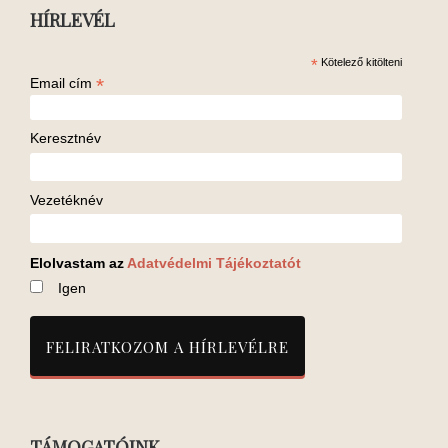
HÍRLEVÉL
*
Kötelező kitölteni
*
Email cím
Keresztnév
Vezetéknév
Elolvastam az
Adatvédelmi Tájékoztatót
Igen
TÁMOGATÓINK