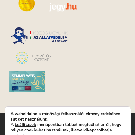
A weboldalon a minőségi felhasználói élmény érdekében
sütiket használunk.
Turay Ida Színház Közhasznú Nonprofit Kft. | Működési
A
beállítások
menüpontban többet megtudhat arról, hogy
helyszín: Turay Ida Színház 1089 Budapest, Kálvária tér 6. |
milyen cookie-kat használunk, illetve kikapcsolhatja
Levelezési cím: 1089 Budapest, Kálvária tér 14. | Titkárság:
+36