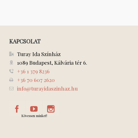
KAPCSOLAT
Turay Ida Színház
1089 Budapest, Kálvária tér 6.
+36 1 379 8236
+36 70 607 2620
info@turayidaszinhaz.hu
Kövessen minket!