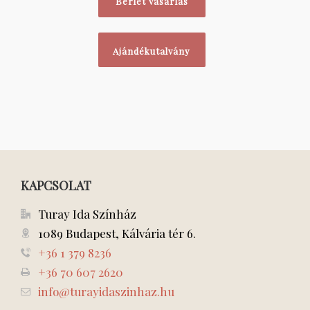
Bérlet vásárlás
Ajándékutalvány
KAPCSOLAT
Turay Ida Színház
1089 Budapest, Kálvária tér 6.
+36 1 379 8236
+36 70 607 2620
info@turayidaszinhaz.hu