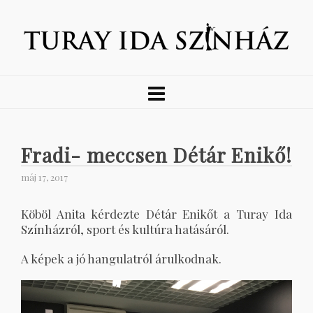
Fradi- meccsen Détár Enikő!
máj 17, 2017
Köböl Anita kérdezte Détár Enikőt a Turay Ida
Színházról, sport és kultúra hatásáról.
A képek a jó hangulatról árulkodnak.