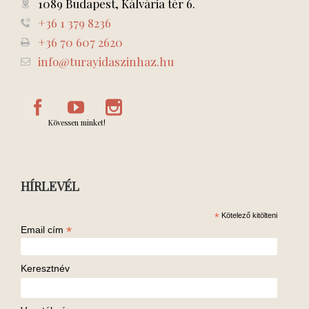
1089 Budapest, Kálvária tér 6.
+36 1 379 8236
+36 70 607 2620
info@turayidaszinhaz.hu
Kövessen minket!
HÍRLEVÉL
*
Kötelező kitölteni
*
Email cím
Keresztnév