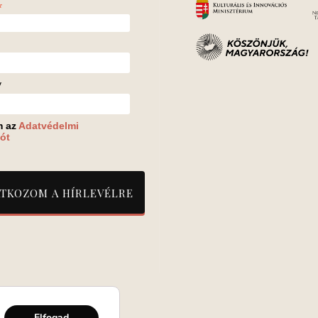
*
v
m az
Adatvédelmi
ót
Elfogad