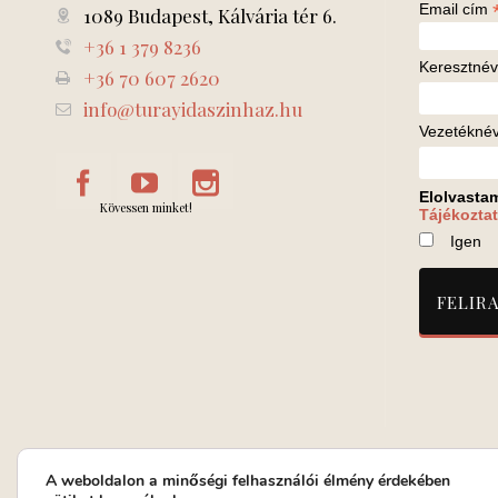
Email cím
1089 Budapest, Kálvária tér 6.
+36 1 379 8236
Keresztnév
+36 70 607 2620
info@turayidaszinhaz.hu
Vezetékné
Elolvasta
Kövessen minket!
Tájékoztat
Igen
A weboldalon a minőségi felhasználói élmény érdekében