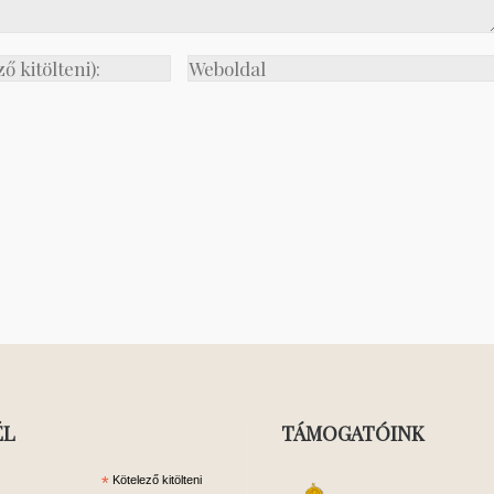
ÉL
TÁMOGATÓINK
*
Kötelező kitölteni