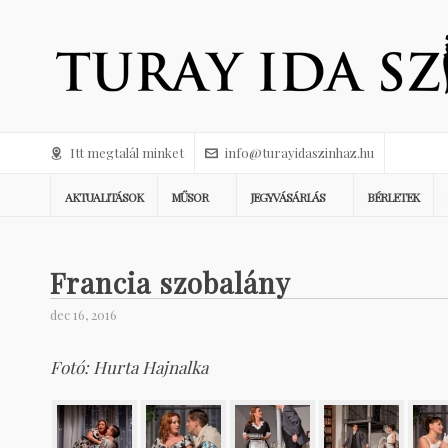
Itt megtalál minket
info@turayidaszinhaz.hu
AKTUALITÁSOK
MŰSOR
JEGYVÁSÁRLÁS
BÉRLETEK
Francia szobalány
dec 16, 2016
Fotó: Hurta Hajnalka