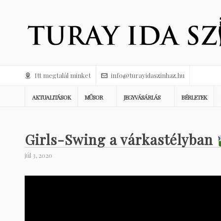
Itt megtalál minket
info@turayidaszinhaz.hu
AKTUALITÁSOK
MŰSOR
JEGYVÁSÁRLÁS
BÉRLETEK
Girls-Swing a várkastélyban
júl 3, 2020