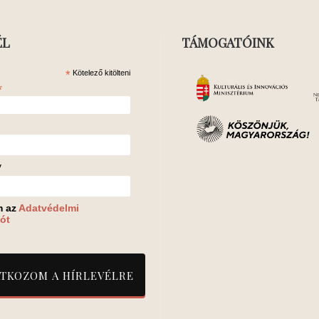
ÉL
TÁMOGATÓINK
*
Kötelező kitölteni
*
v
m az
Adatvédelmi
ót