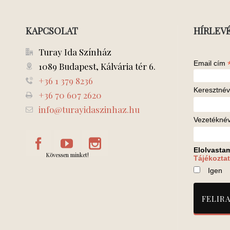
KAPCSOLAT
HÍRLEV
Turay Ida Színház
Email cím
1089 Budapest, Kálvária tér 6.
+36 1 379 8236
Keresztnév
+36 70 607 2620
info@turayidaszinhaz.hu
Vezetékné
Elolvasta
Kövessen minket!
Tájékoztat
Igen