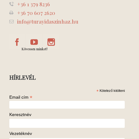
+36 1 379 8236
+36 70 607 2620
info@turayidaszinhaz.hu
Kövessen minket!
HÍRLEVÉL
*
Kötelező kitölteni
*
Email cím
Keresztnév
Vezetéknév