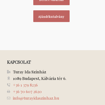
Ajándékutalvány
KAPCSOLAT
Turay Ida Színház
1089 Budapest, Kálvária tér 6.
+36 1 379 8236
+36 70 607 2620
info@turayidaszinhaz.hu