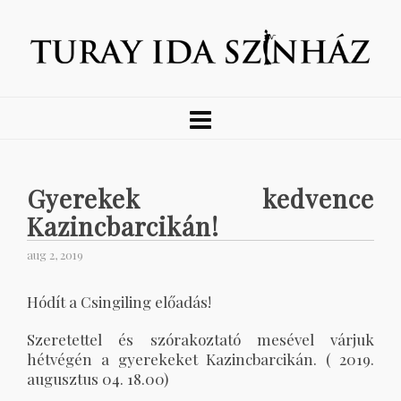
Gyerekek kedvence
Kazincbarcikán!
aug 2, 2019
Hódít a Csingiling előadás!
Szeretettel és szórakoztató mesével várjuk
hétvégén a gyerekeket Kazincbarcikán. ( 2019.
augusztus 04. 18.00)