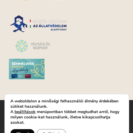
A weboldalon a minőségi felhasználói élmény érdekében
sütiket használunk.
Turay Ida Színház Közhasznú Nonprofit Kft. | Működési
A
beállítások
menüpontban többet megtudhat arról, hogy
helyszín: Turay Ida Színház 1089 Budapest, Kálvária tér 6. |
milyen cookie-kat használunk, illetve kikapcsolhatja
Levelezési cím: 1089 Budapest, Kálvária tér 14. | Titkárság:
+36
azokat.
(1) 611 9225
|
Nyeremenyjáték szabályzat
|