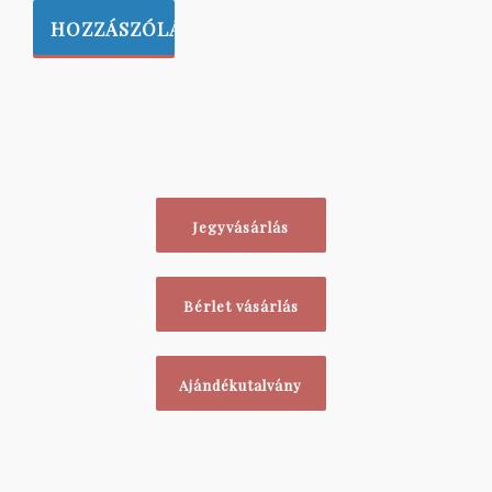
Jegyvásárlás
Bérlet vásárlás
Ajándékutalvány