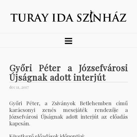
Győri Péter a Józsefvárosi
Újságnak adott interjút
dec 11, 2017
Győri Péter, a Zsiványok Betlehemben című
karácsonyi zenés mesejáték rendezője a
Józsefvárosi Újságnak adott interjút az előadás
kapcsán.
Következő előadások időpontjai: