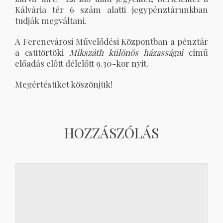
Kálvária tér 6 szám alatti jegypénztárunkban
tudják megváltani.
A Ferencvárosi Művelődési Központban a pénztár
a csütörtöki
Mikszáth különös házasságai
című
előadás előtt délelőtt 9.30-kor nyit.
Megértésüket köszönjük!
HOZZÁSZÓLÁS