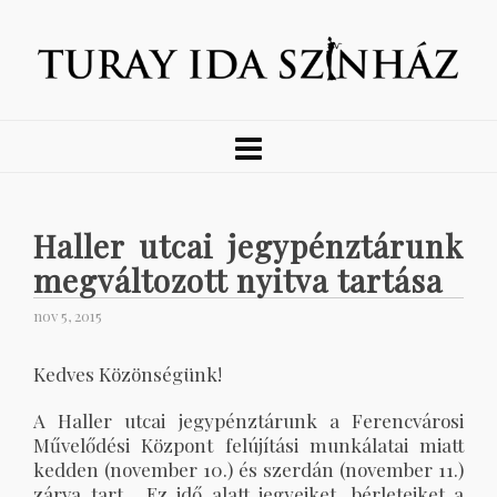
Haller utcai jegypénztárunk
megváltozott nyitva tartása
nov 5, 2015
Kedves Közönségünk!
A Haller utcai jegypénztárunk a Ferencvárosi
Művelődési Központ felújítási munkálatai miatt
kedden (november 10.) és szerdán (november 11.)
zárva tart. Ez idő alatt jegyeiket, bérleteiket a