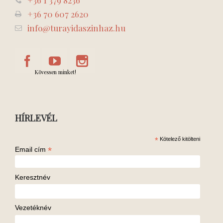
+36 1 379 8236
+36 70 607 2620
info@turayidaszinhaz.hu
Kövessen minket!
HÍRLEVÉL
*
Kötelező kitölteni
*
Email cím
Keresztnév
Vezetéknév