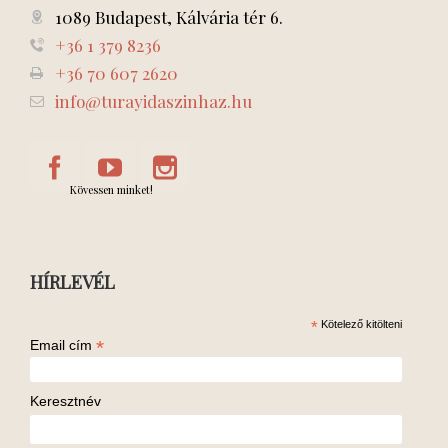
1089 Budapest, Kálvária tér 6.
+36 1 379 8236
+36 70 607 2620
info@turayidaszinhaz.hu
Kövessen minket!
HÍRLEVÉL
*
Kötelező kitölteni
*
Email cím
Keresztnév