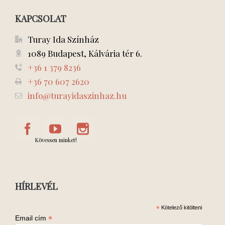
KAPCSOLAT
Turay Ida Színház
1089 Budapest, Kálvária tér 6.
+36 1 379 8236
+36 70 607 2620
info@turayidaszinhaz.hu
Kövessen minket!
HÍRLEVÉL
*
Kötelező kitölteni
*
Email cím