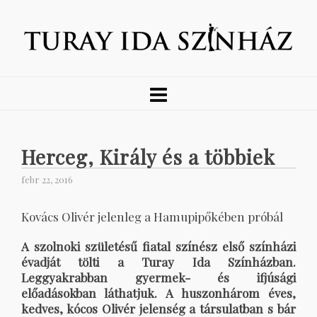
Herceg, Király és a többiek
febr 22, 2016
Kovács Olivér jelenleg a Hamupipőkében próbál
A szolnoki születésű fiatal színész első színházi
évadját tölti a Turay Ida Színházban.
Leggyakrabban gyermek- és ifjúsági
előadásokban láthatjuk. A huszonhárom éves,
kedves, kócos Olivér jelenség a társulatban s bár