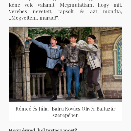
kéne vele valamit. Megmutattam, hogy mit.
Verebes nevetett, tapsolt és azt mondta,
„Megvettem, marad!”.
Rómeó és Júlia | Balra Kovács Olivér Baltazár
szerepében
Hogy érzed, hol tartasz most?