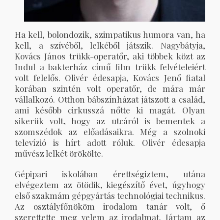
Ha kell, bolondozik, szimpatikus humora van, ha
kell, a szívéből, lelkéből játszik. Nagybátyja,
Kovács János trükk-operatőr, aki többek közt az
Indul a bakterház című film trükk-felvételeiért
volt felelős. Olivér édesapja, Kovács Jenő fiatal
korában szintén volt operatőr, de mára már
vállalkozó. Otthon bábszínházat játszott a család,
ami később cirkusszá nőtte ki magát. Olyan
sikerük volt, hogy az utcáról is bementek a
szomszédok az előadásaikra. Még a szolnoki
televízió is hírt adott róluk. Olivér édesapja
művész lelkét örökölte.
Gépipari iskolában érettségiztem, utána
elvégeztem az ötödik, kiegészítő évet, úgyhogy
első szakmám gépgyártás technológiai technikus.
Az osztályfőnököm irodalom tanár volt, ő
szerettette meg velem az irodalmat. Jártam az