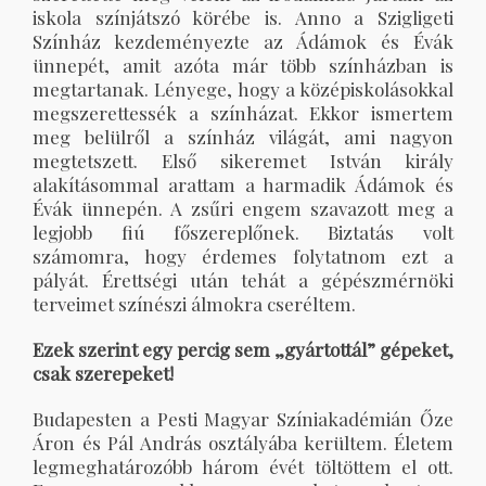
iskola színjátszó körébe is. Anno a Szigligeti
Színház kezdeményezte az Ádámok és Évák
ünnepét, amit azóta már több színházban is
megtartanak. Lényege, hogy a középiskolásokkal
megszerettessék a színházat. Ekkor ismertem
meg belülről a színház világát, ami nagyon
megtetszett. Első sikeremet István király
alakításommal arattam a harmadik Ádámok és
Évák ünnepén. A zsűri engem szavazott meg a
legjobb fiú főszereplőnek. Biztatás volt
számomra, hogy érdemes folytatnom ezt a
pályát. Érettségi után tehát a gépészmérnöki
terveimet színészi álmokra cseréltem.
Ezek szerint egy percig sem „gyártottál” gépeket,
csak szerepeket!
Budapesten a Pesti Magyar Színiakadémián Őze
Áron és Pál András osztályába kerültem. Életem
legmeghatározóbb három évét töltöttem el ott.