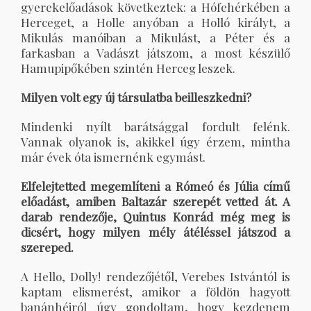
gyerekelőadások következtek: a Hófehérkében a
Herceget, a Holle anyóban a Holló királyt, a
Mikulás manóiban a Mikulást, a Péter és a
farkasban a Vadászt játszom, a most készülő
Hamupipőkében szintén Herceg leszek.
Milyen volt egy új társulatba beilleszkedni?
Mindenki nyílt barátsággal fordult felénk.
Vannak olyanok is, akikkel úgy érzem, mintha
már évek óta ismernénk egymást.
Elfelejtetted megemlíteni a Rómeó és Júlia című
előadást, amiben Baltazár szerepét vetted át. A
darab rendezője, Quintus Konrád még meg is
dicsért, hogy milyen mély átéléssel játszod a
szereped.
A Hello, Dolly! rendezőjétől, Verebes Istvántól is
kaptam elismerést, amikor a földön hagyott
banánhéjról úgy gondoltam, hogy kezdenem