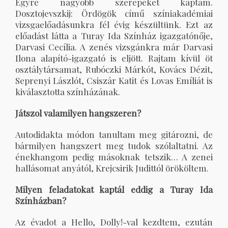
Egyre nagyobb szerepeket kaptam.
Dosztojevszkij: Ördögök című színiakadémiai
vizsgaelőadásunkra fél évig készültünk. Ezt az
előadást látta a Turay Ida Színház igazgatónője,
Darvasi Cecília. A zenés vizsgánkra már Darvasi
Ilona alapító-igazgató is eljött. Rajtam kívül öt
osztálytársamat, Rubóczki Márkót, Kovács Dézit,
Seprenyi Lászlót, Csiszár Katit és Lovas Emíliát is
kiválasztotta színházának.
Játszol valamilyen hangszeren?
Autodidakta módon tanultam meg gitározni, de
bármilyen hangszert meg tudok szólaltatni. Az
énekhangom pedig másoknak tetszik… A zenei
hallásomat anyától, Krejcsirik Judittól örököltem.
Milyen feladatokat kaptál eddig a Turay Ida
Színházban?
Az évadot a Hello, Dolly!-val kezdtem, ezután