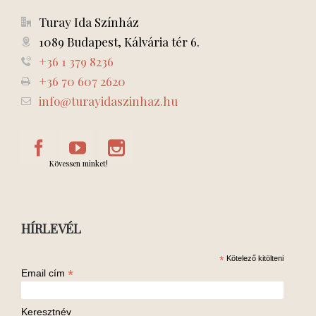
Turay Ida Színház
1089 Budapest, Kálvária tér 6.
+36 1 379 8236
+36 70 607 2620
info@turayidaszinhaz.hu
Kövessen minket!
HÍRLEVÉL
*
Kötelező kitölteni
*
Email cím
Keresztnév