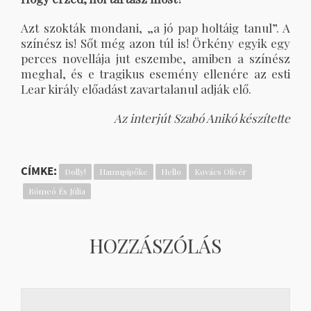
Azt szokták mondani, „a jó pap holtáig tanul”. A
színész is! Sőt még azon túl is! Örkény egyik egy
perces novellája jut eszembe, amiben a színész
meghal, és e tragikus esemény ellenére az esti
Lear király előadást zavartalanul adják elő.
Az interjút Szabó Anikó készítette
CÍMKE:
Dolly!
Hamupipőke
Hello
Kovács Olivér
Rómeó És Júlia
HOZZÁSZÓLÁS