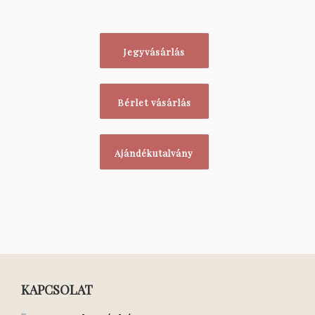
Jegyvásárlás
Bérlet vásárlás
Ajándékutalvány
KAPCSOLAT