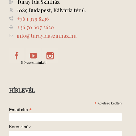
Turay Ida Színház
1089 Budapest, Kálvária tér 6.
+36 1 379 8236
+36 70 607 2620
info@turayidaszinhaz.hu
Kövessen minket!
HÍRLEVÉL
*
Kötelező kitölteni
*
Email cím
Keresztnév