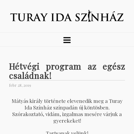
Hétvégi program az egész
családnak!
febr 28, 2019
Mátyás király története elevenedik meg a Turay
Ida Színház színpadán új köntösben.
Szórakoztató, vidám, izgalmas mesére várjuk a
gyerekeket!
Tartsanak velünk!