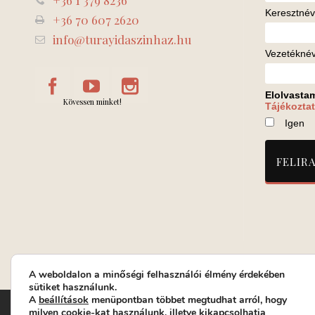
+36 1 379 8236
Keresztnév
+36 70 607 2620
info@turayidaszinhaz.hu
Vezetékné
Elolvasta
Kövessen minket!
Tájékoztat
Igen
A weboldalon a minőségi felhasználói élmény érdekében
sütiket használunk.
A
beállítások
menüpontban többet megtudhat arról, hogy
Turay Ida Színház Közhasznú Nonprofit Kft. | Működési helys
milyen cookie-kat használunk, illetve kikapcsolhatja