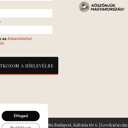
v
m az
Adatvédelmi
ót
Elfogad
zín: Turay Ida Színház 1089 Budapest, Kálvária tér 6. | Levelezési cím: 
Beállítások