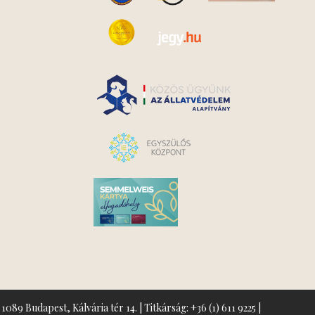
1089 Budapest, Kálvária tér 14. | Titkárság:
+36 (1) 611 9225
|