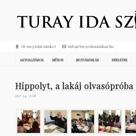
Itt megtalál minket
info@turayidaszinhaz.hu
AKTUALITÁSOK
MŰSOR
JEGYVÁSÁRLÁS
BÉRLETEK
Hippolyt, a lakáj olvasópróba
nov 14, 2018