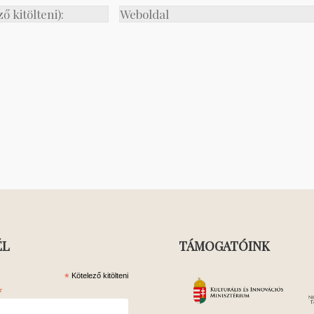
ÉL
TÁMOGATÓINK
*
Kötelező kitölteni
*