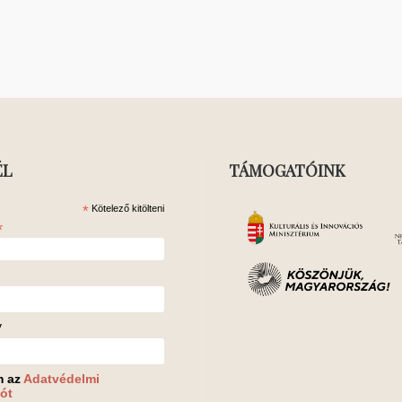
ÉL
TÁMOGATÓINK
*
Kötelező kitölteni
*
v
m az
Adatvédelmi
ót