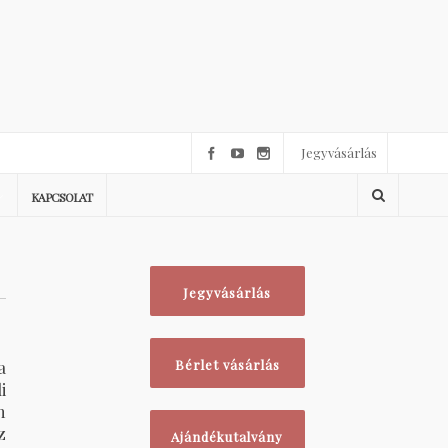
Jegyvásárlás
KAPCSOLAT
Jegyvásárlás
a
Bérlet vásárlás
i
n
z
Ajándékutalvány