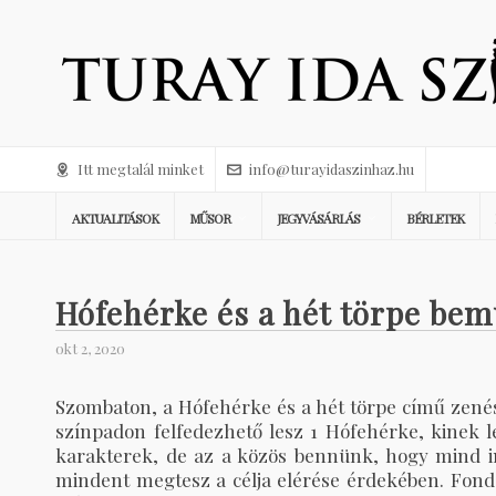
Itt megtalál minket
info@turayidaszinhaz.hu
AKTUALITÁSOK
MŰSOR
JEGYVÁSÁRLÁS
BÉRLETEK
Hófehérke és a hét törpe bem
okt 2, 2020
Szombaton, a Hófehérke és a hét törpe című zenés
színpadon felfedezhető lesz 1 Hófehérke, kinek le
karakterek, de az a közös bennünk, hogy mind i
mindent megtesz a célja elérése érdekében. Fondo