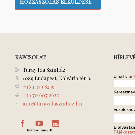
KAPCSOLAT
HÍRLEV
Turay Ida Színház
Email cím
1089 Budapest, Kálvária tér 6.
+36 1 379 8236
Keresztnév
+36 70 607 2620
info@turayidaszinhaz.hu
Vezetékné
Elolvasta
Kövessen minket!
Tájékoztat