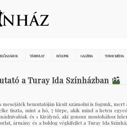
ELŐADÁSOK
TÁRSULAT
RÓLUNK
GALÉRIA
TURAY MÉDIA
utató a Turay Ida Színházban
 mesejáték bemutatóján kicsit számolni is fogunk, mert 
lke tiszta, mint a hó, 7 törpe, akik mind a heten egyed
mádnivalóak és 1 Királynő, aki gonosz mostohához hűe
rlat, ármány és a boldog végkifejlet a Turay Ida Színhá