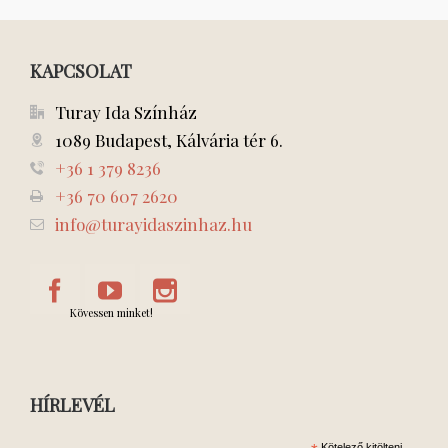
KAPCSOLAT
Turay Ida Színház
1089 Budapest, Kálvária tér 6.
+36 1 379 8236
+36 70 607 2620
info@turayidaszinhaz.hu
Kövessen minket!
HÍRLEVÉL
Kötelező kitölteni