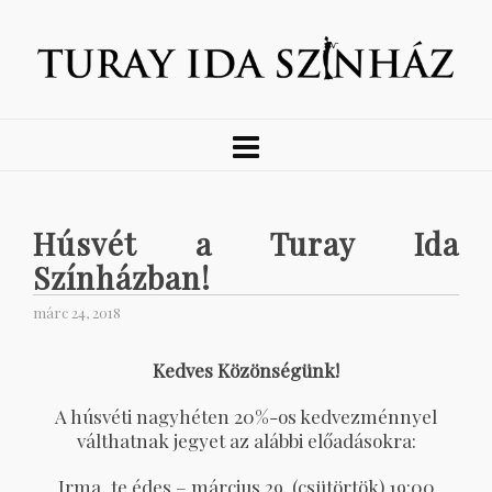
Húsvét a Turay Ida
Színházban!
márc 24, 2018
Kedves Közönségünk!
A húsvéti nagyhéten 20%-os kedvezménnyel
válthatnak jegyet az alábbi előadásokra:
Irma, te édes – március 29. (csütörtök) 19:00