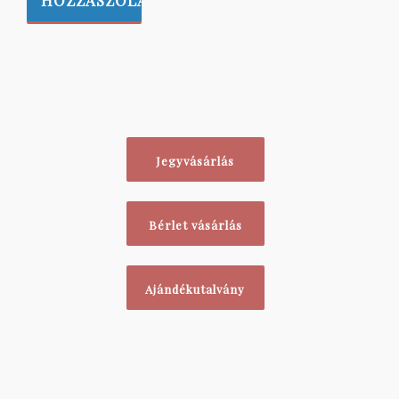
Jegyvásárlás
Bérlet vásárlás
Ajándékutalvány