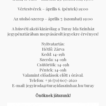
Vértestvérek – április 6. (péntek) 19:00
Az utolsó szerep – április 7. (szombat) 19:00
A húsvéti akció kizárólag a Turay Ida Színház
jegypénztárában megvásárolt jegyekre érvényes!
Nyitvatartás:
Hétfő: Zárva
Kedd: 14-19h
Szerda: 14-19h
Csütörtök: 14-19h
Péntek: 14-19h
Valamint előadások előtt 1 órával.
Telefon: +36 (70) 607-2620
E-mail: jegyiroda@turayidaszinhaz.hu/turay
Önöknek játszunk!