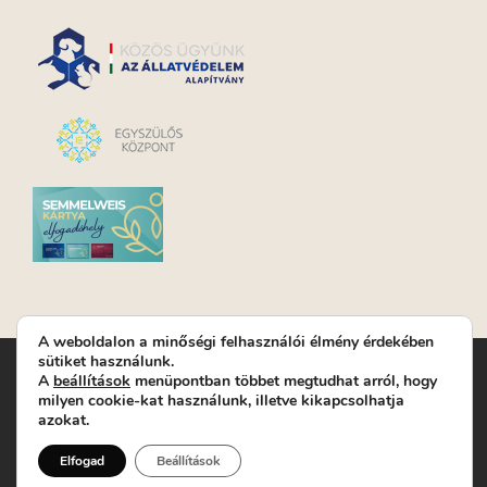
A weboldalon a minőségi felhasználói élmény érdekében
sütiket használunk.
Turay Ida Színház Közhasznú Nonprofit Kft. | Működési
A
beállítások
menüpontban többet megtudhat arról, hogy
helyszín: Turay Ida Színház 1089 Budapest, Kálvária tér 6. |
milyen cookie-kat használunk, illetve kikapcsolhatja
Levelezési cím: 1089 Budapest, Kálvária tér 14. | Titkárság:
+36
azokat.
(1) 611 9225
|
Nyeremenyjáték szabályzat
|
Jegyrendelés:
+36-70/607-2620
( Hétfő: zárva; Kedd-Péntek:
Elfogad
Beállítások
14-19, valamint előadások előtt 1 órával)