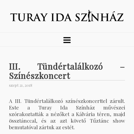
III. Tündértalálkozó –
Színészkoncert
szept 21, 2018
A III. Tündértalálkozó színészkoncerttel zárult.
Este a Turay Ida Színház művészei
szórakoztatták a nézőket a Kálvária téren, majd
össztánccal, és az azt követő Tűztánc show
bemutatóval zártuk az estét.