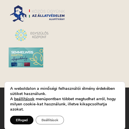
A weboldalon a minőségi felhasználói élmény érdekében
sütiket használunk.
Turay Ida Színház Közhasznú Nonprofit Kft. | Működési
A
beállítások
menüpontban többet megtudhat arról, hogy
helyszín: Turay Ida Színház 1089 Budapest, Kálvária tér 6. |
milyen cookie-kat használunk, illetve kikapcsolhatja
Levelezési cím: 1089 Budapest, Kálvária tér 14. | Titkárság:
+36
azokat.
(1) 611 9225
|
Nyeremenyjáték szabályzat
|
Jegyrendelés:
+36-70/607-2620
( Hétfő: zárva; Kedd-Péntek:
Elfogad
Beállítások
14-19, valamint előadások előtt 1 órával)