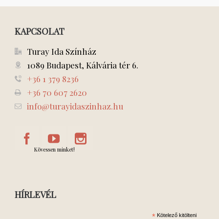
KAPCSOLAT
Turay Ida Színház
1089 Budapest, Kálvária tér 6.
+36 1 379 8236
+36 70 607 2620
info@turayidaszinhaz.hu
Kövessen minket!
HÍRLEVÉL
*
Kötelező kitölteni