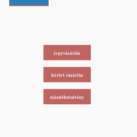
Jegyvásárlás
Bérlet vásárlás
Ajándékutalvány