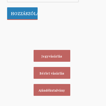
Jegyvásárlás
Bérlet vásárlás
Ajándékutalvány