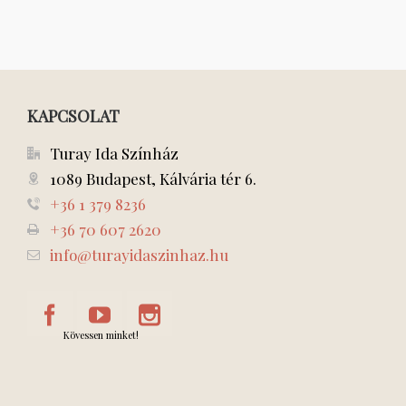
KAPCSOLAT
Turay Ida Színház
1089 Budapest, Kálvária tér 6.
+36 1 379 8236
+36 70 607 2620
info@turayidaszinhaz.hu
Kövessen minket!