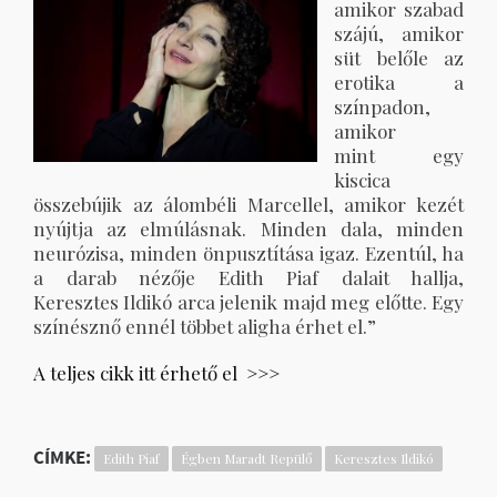
amikor szabad
szájú, amikor
süt belőle az
erotika a
színpadon,
amikor
mint egy
kiscica
összebújik az álombéli Marcellel, amikor kezét
nyújtja az elmúlásnak. Minden dala, minden
neurózisa, minden önpusztítása igaz. Ezentúl, ha
a darab nézője Edith Piaf dalait hallja,
Keresztes Ildikó arca jelenik majd meg előtte. Egy
színésznő ennél többet aligha érhet el.”
A teljes cikk itt érhető el >>>
CÍMKE:
Edith Piaf
Égben Maradt Repülő
Keresztes Ildikó