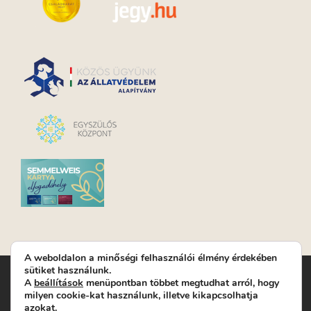
A weboldalon a minőségi felhasználói élmény érdekében
sütiket használunk.
Turay Ida Színház Közhasznú Nonprofit Kft. | Működési
A
beállítások
menüpontban többet megtudhat arról, hogy
helyszín: Turay Ida Színház 1089 Budapest, Kálvária tér 6. |
milyen cookie-kat használunk, illetve kikapcsolhatja
Levelezési cím: 1089 Budapest, Kálvária tér 14. | Titkárság:
+36
azokat.