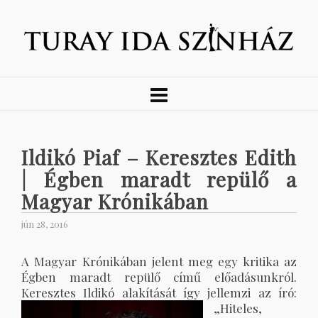
Ildikó Piaf – Keresztes Edith
| Égben maradt repülő a
Magyar Krónikában
jún 28, 2016
A Magyar Krónikában jelent meg egy kritika az
Égben maradt repülő című előadásunkról.
Keresztes Ildikó alakítását így jellemzi az író:
„Hiteles,