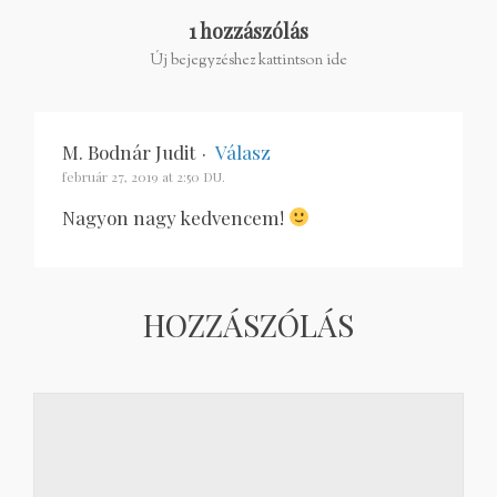
1 hozzászólás
Új bejegyzéshez kattintson ide
M. Bodnár Judit
·
Válasz
február 27, 2019 at 2:50 DU.
Nagyon nagy kedvencem!
HOZZÁSZÓLÁS