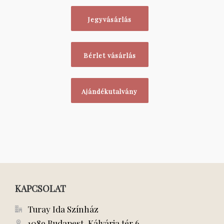
Jegyvásárlás
Bérlet vásárlás
Ajándékutalvány
KAPCSOLAT
Turay Ida Színház
1089 Budapest, Kálvária tér 6.