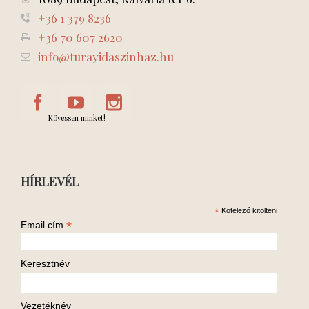
+36 1 379 8236
+36 70 607 2620
info@turayidaszinhaz.hu
Kövessen minket!
HÍRLEVÉL
*
Kötelező kitölteni
*
Email cím
Keresztnév
Vezetéknév