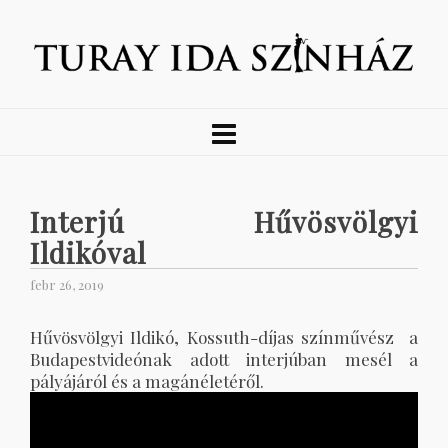
Interjú Hűvösvölgyi
Ildikóval
febr 26, 2019
Hűvösvölgyi Ildikó, Kossuth-díjas színművész a
Budapestvideónak adott interjúban mesél a
pályájáról és a magánéletéről.