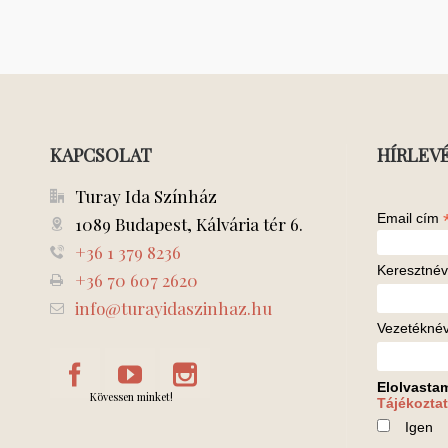
KAPCSOLAT
HÍRLEV
Turay Ida Színház
Email cím
1089 Budapest, Kálvária tér 6.
+36 1 379 8236
Keresztnév
+36 70 607 2620
info@turayidaszinhaz.hu
Vezetékné
Elolvasta
Kövessen minket!
Tájékoztat
Igen