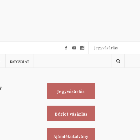
Jegyvásárlás
KAPCSOLAT
y
Jegyvásárlás
Bérlet vásárlás
,
Ajándékutalvány