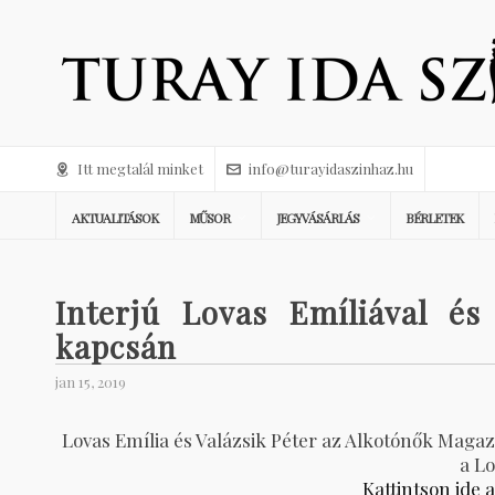
Itt megtalál minket
info@turayidaszinhaz.hu
AKTUALITÁSOK
MŰSOR
JEGYVÁSÁRLÁS
BÉRLETEK
Interjú Lovas Emíliával és
kapcsán
jan 15, 2019
Lovas Emília és Valázsik Péter az Alkotónők Maga
a Lo
Kattintson ide 