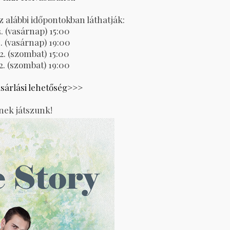
z alábbi időpontokban láthatják:
3. (vasárnap) 15:00
3. (vasárnap) 19:00
2. (szombat) 15:00
2. (szombat) 19:00
sárlási lehetőség>>>
ek játszunk!