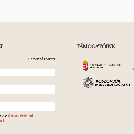
ÉL
TÁMOGATÓINK
*
Kötelező kitölteni
*
v
m az
Adatvédelmi
ót