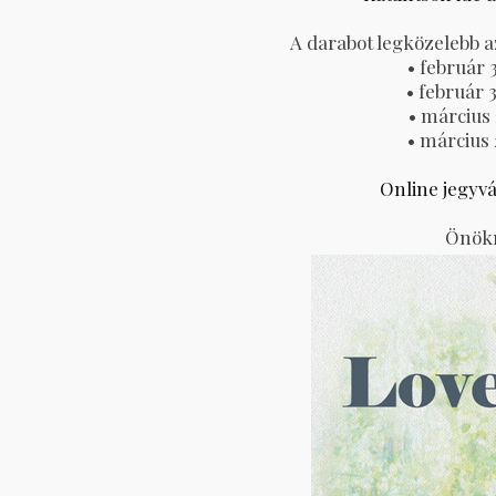
A darabot legközelebb a
• február 
• február 
• március 
• március 
Online jegyvá
Önökn