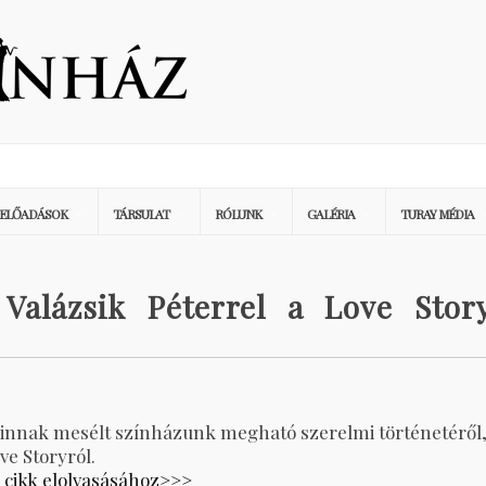
ELŐADÁSOK
TÁRSULAT
RÓLUNK
GALÉRIA
TURAY MÉDIA
 Valázsik Péterrel a Love Stor
zinnak mesélt színházunk megható szerelmi történetéről
ve Storyról.
a cikk elolvasásához>>>