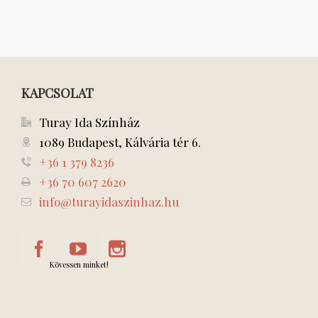
KAPCSOLAT
Turay Ida Színház
1089 Budapest, Kálvária tér 6.
+36 1 379 8236
+36 70 607 2620
info@turayidaszinhaz.hu
Kövessen minket!