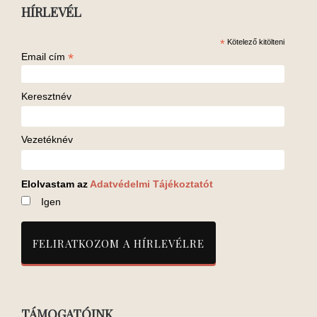
HÍRLEVÉL
*
Kötelező kitölteni
*
Email cím
Keresztnév
Vezetéknév
Elolvastam az
Adatvédelmi Tájékoztatót
Igen
TÁMOGATÓINK