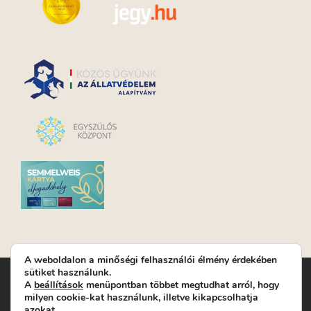
A weboldalon a minőségi felhasználói élmény érdekében
sütiket használunk.
Turay Ida Színház Közhasznú Nonprofit Kft. | Működési
A
beállítások
menüpontban többet megtudhat arról, hogy
helyszín: Turay Ida Színház 1089 Budapest, Kálvária tér 6. |
milyen cookie-kat használunk, illetve kikapcsolhatja
Levelezési cím: 1089 Budapest, Kálvária tér 14. | Titkárság:
+36
azokat.