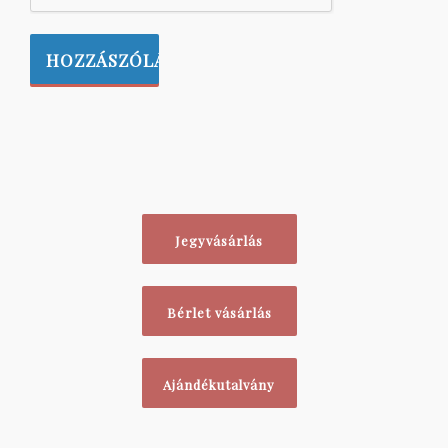
Jegyvásárlás
Bérlet vásárlás
Ajándékutalvány