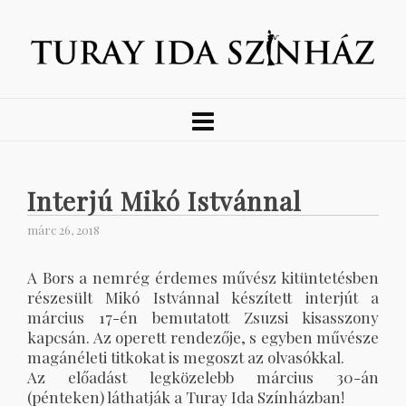
Interjú Mikó Istvánnal
márc 26, 2018
A Bors a nemrég érdemes művész kitüntetésben
részesült Mikó Istvánnal készített interjút a
március 17-én bemutatott Zsuzsi kisasszony
kapcsán. Az operett rendezője, s egyben művésze
magánéleti titkokat is megoszt az olvasókkal.
Az előadást legközelebb március 30-án
(pénteken) láthatják a Turay Ida Színházban!