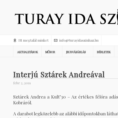
Itt megtalál minket
info@turayidaszinhaz.hu
AKTUALITÁSOK
MŰSOR
JEGYVÁSÁRLÁS
BÉRLETEK
Interjú Sztárek Andreával
febr 2, 2019
Sztárek Andrea a Kult’30 – Az értékes félóra adá
Kobráról.
A darabot legközelebb az alábbi időpontokban láthat