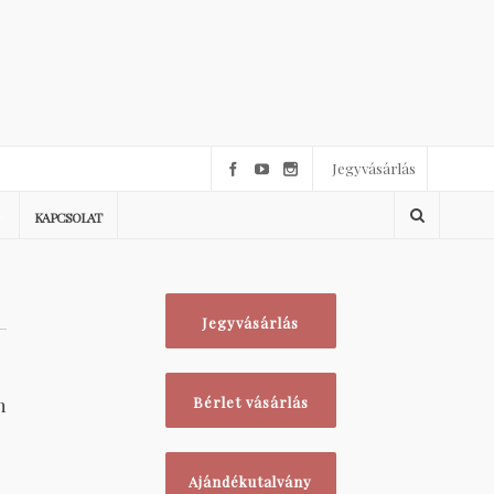
Jegyvásárlás
KAPCSOLAT
Jegyvásárlás
n
Bérlet vásárlás
Ajándékutalvány