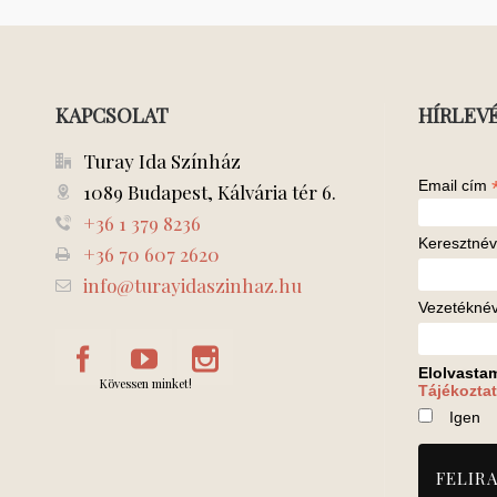
KAPCSOLAT
HÍRLEV
Turay Ida Színház
Email cím
1089 Budapest, Kálvária tér 6.
+36 1 379 8236
Keresztnév
+36 70 607 2620
info@turayidaszinhaz.hu
Vezetékné
Elolvasta
Kövessen minket!
Tájékoztat
Igen