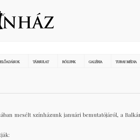
ELŐADÁSOK
TÁRSULAT
RÓLUNK
GALÉRIA
TURAY MÉDIA
sában mesélt színházunk januári bemutatójáról, a Balká
ják: