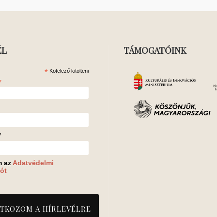
ÉL
TÁMOGATÓINK
*
Kötelező kitölteni
*
v
m az
Adatvédelmi
ót