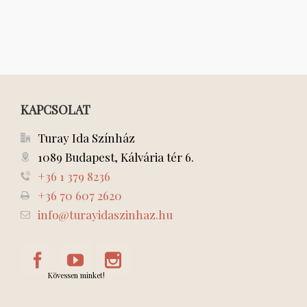
KAPCSOLAT
Turay Ida Színház
1089 Budapest, Kálvária tér 6.
+36 1 379 8236
+36 70 607 2620
info@turayidaszinhaz.hu
Kövessen minket!