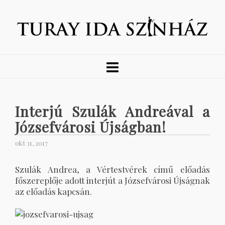
Interjú Szulák Andreával a
Józsefvárosi Újságban!
okt 31, 2017
Szulák Andrea, a Vértestvérek című előadás
főszereplője adott interjút a Józsefvárosi Újságnak
az előadás kapcsán.