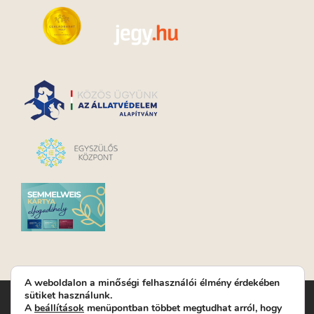
A weboldalon a minőségi felhasználói élmény érdekében
sütiket használunk.
Turay Ida Színház Közhasznú Nonprofit Kft. | Működési
A
beállítások
menüpontban többet megtudhat arról, hogy
helyszín: Turay Ida Színház 1089 Budapest, Kálvária tér 6. |