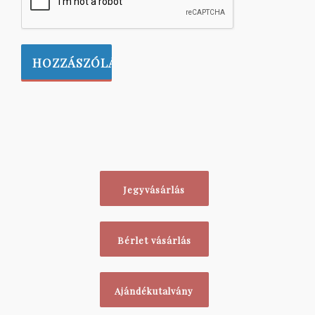
Jegyvásárlás
Bérlet vásárlás
Ajándékutalvány